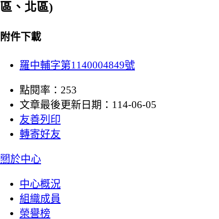
區、北區)
附件下載
羅中輔字第1140004849號
點閱率：253
文章最後更新日期：114-06-05
友善列印
轉寄好友
:::
關於中心
中心概況
組織成員
榮譽榜