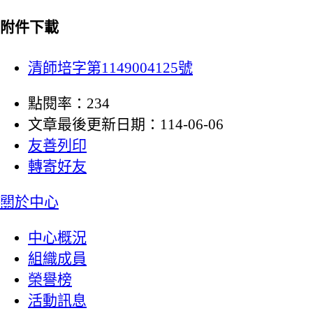
附件下載
清師培字第1149004125號
點閱率：234
文章最後更新日期：114-06-06
友善列印
轉寄好友
:::
關於中心
中心概況
組織成員
榮譽榜
活動訊息