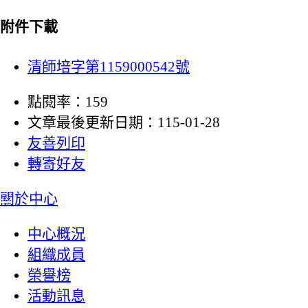
附件下載
清師培字第1159000542號
點閱率：159
文章最後更新日期：115-01-28
友善列印
轉寄好友
:::
關於中心
中心概況
組織成員
榮譽榜
活動訊息