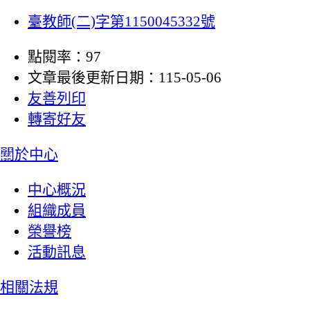
臺教師(二)字第1150045332號
點閱率：97
文章最後更新日期：115-05-06
友善列印
轉寄好友
:::
關於中心
中心概況
組織成員
榮譽榜
活動訊息
相關法規