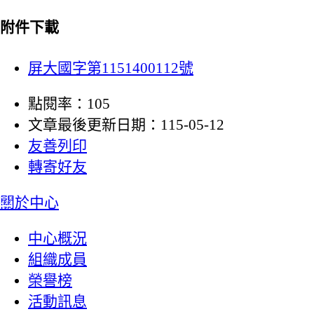
附件下載
屏大國字第1151400112號
點閱率：105
文章最後更新日期：115-05-12
友善列印
轉寄好友
:::
關於中心
中心概況
組織成員
榮譽榜
活動訊息