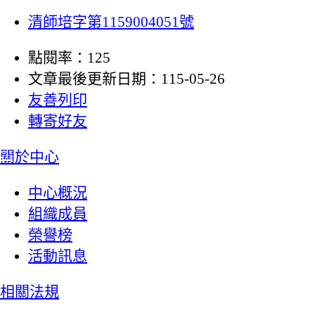
清師培字第1159004051號
點閱率：125
文章最後更新日期：115-05-26
友善列印
轉寄好友
:::
關於中心
中心概況
組織成員
榮譽榜
活動訊息
相關法規