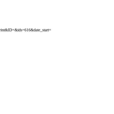
rint&ID=&ids=616&date_start=