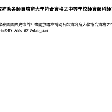
校補助各師資培育大學符合資格之中等學校師資類科師
大學泰國國際史懷哲計畫開放跨校補助各師資培育大學符合資格之
rint&ID=&ids=621&date_start=