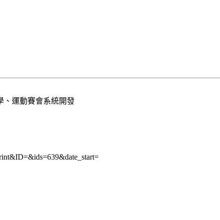
學、運動賽會系統開發
rint&ID=&ids=639&date_start=