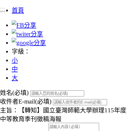
:::
首頁
字級：
小
中
大
姓名(必填)
收件者E-mail(必填)
主旨：【轉知】國立臺灣師範大學辦理115年度
中等教育季刊徵稿海報