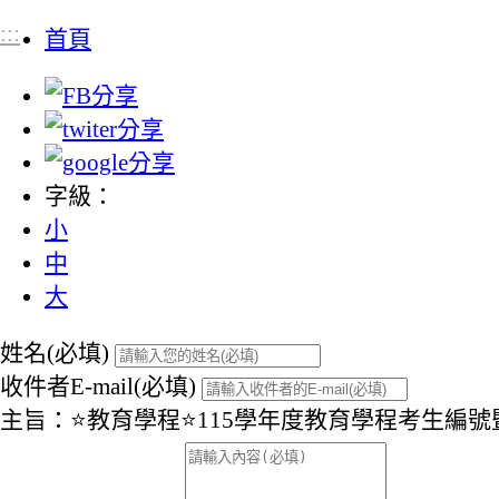
:::
首頁
字級：
小
中
大
姓名(必填)
收件者E-mail(必填)
主旨：⭐教育學程⭐115學年度教育學程考生編