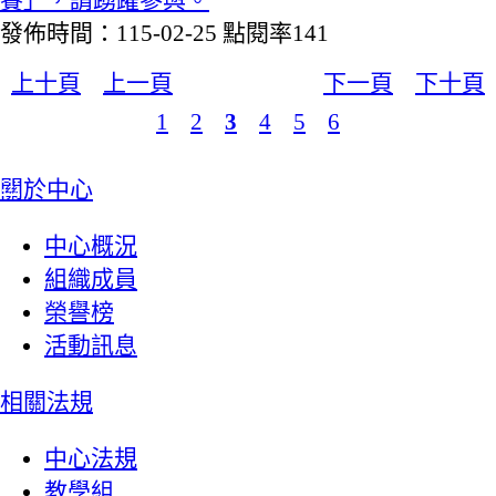
發佈時間：115-02-25
點閱率141
上十頁
上一頁
下一頁
下十頁
1
2
3
4
5
6
:::
關於中心
中心概況
組織成員
榮譽榜
活動訊息
相關法規
中心法規
教學組